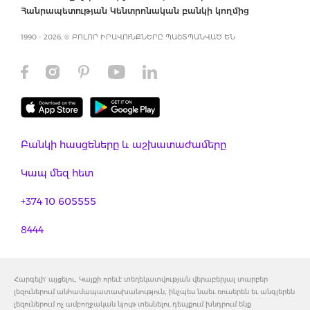
Հանրապետության Կենտրոնական բանկի կողմից
1990 - 2026, © ԲՈԼՈՐ ԻՐԱՎՈՒՆՔՆԵՐԸ ՊԱՇՏՊԱՆՎԱԾ ԵՆ
Բանկի հասցեները և աշխատաժամերը
Կապ մեզ հետ
+374 10 605555
8444
Հարգելի' այցելու, Կայքի որեւէ տեղեկատվության վերաբերյալ տարբեր
լեզուներում անհամապատասխանություն, ինչպես նաեւ ռուսերեն եւ անգլերեն
լեզուներում ոչ ամբողջական նյութ տեսնելու դեպքում խնդրում ենք