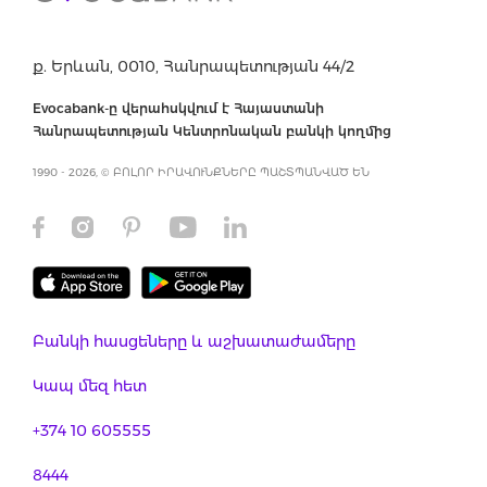
ք. Երևան, 0010, Հանրապետության 44/2
Evocabank-ը վերահսկվում է Հայաստանի
Հանրապետության Կենտրոնական բանկի կողմից
1990 - 2026, © ԲՈԼՈՐ ԻՐԱՎՈՒՆՔՆԵՐԸ ՊԱՇՏՊԱՆՎԱԾ ԵՆ
Բանկի հասցեները և աշխատաժամերը
Կապ մեզ հետ
+374 10 605555
8444