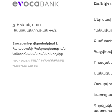
Բանկի 
Մեր մաս
ք. Երևան, 0010,
Հանրապետության 44/2
Ղեկավարո
Բաժնետե
Evocabank-ը վերահսկվում է
Հայաստանի Հանրապետության
Հաշվետվո
Կենտրոնական բանկի կողմից
1990 - 2026, © ԲՈԼՈՐ ԻՐԱՎՈՒՆՔՆԵՐԸ
Իրավակ
ՊԱՇՏՊԱՆՎԱԾ ԵՆ
Սակագն
Օտարվող
Կառուց
Գործընկ
ավտոսրա