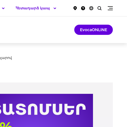
Հետադարձ կապ
EvocaONLINE
ոլարով