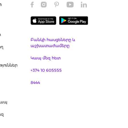
ր
ր
Բանկի հասցեները և
աշխատաժամերը
ող
Կապ մեզ հետ
յուններ
+374 10 605555
8444
կապ
եզ