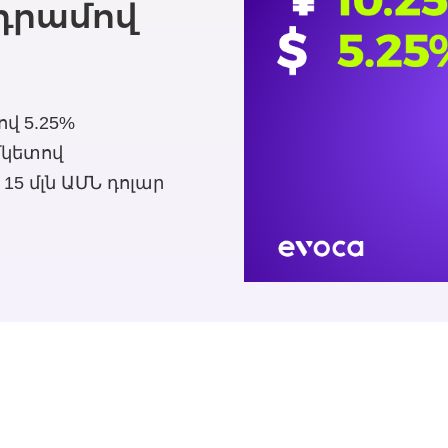
դրամով
ով 5.25%
մկետով
15 մլն ԱՄՆ դոլար