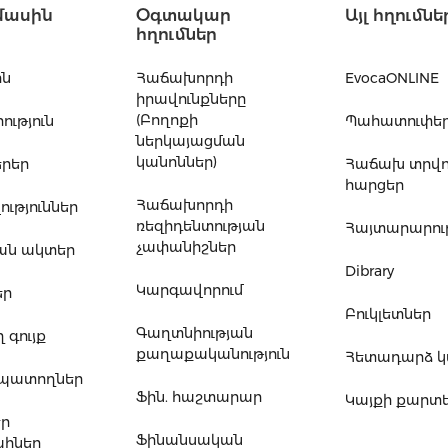
մասին
Օգտակար
Այլ հղումնե
հղումներ
ին
Հաճախորդի
EvocaONLINE
իրավունքները
(Բողոքի
ւթյուն
Պահատուփե
ներկայացման
կանոններ)
րեր
Հաճախ տրվ
հարցեր
Հաճախորդի
ւթյուններ
ռեզիդենտության
Հայտարարութ
չափանիշներ
ան ակտեր
Dibrary
Կարգավորում
եր
Բուկլետներ
Գաղտնիության
 գույք
քաղաքականություն
Հետադարձ 
ապատողներ
Ֆին. հաշտարար
Կայքի քարտ
եր
Ֆինանսական
հներ