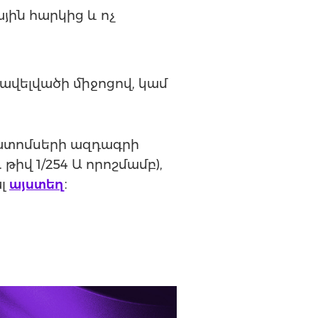
ին հարկից և ոչ
ավելվածի միջոցով, կամ
ատոմսերի ազդագրի
իվ 1/254 Ա որոշմամբ),
ալ
այստեղ
։