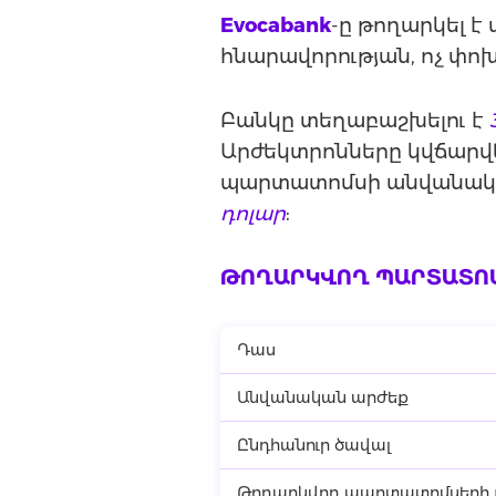
Evocabank
-ը թողարկել 
հնարավորության, ոչ փ
Բանկը տեղաբաշխելու է
Արժեկտրոնները կվճարվ
պարտատոմսի անվանակա
դոլար
:
ԹՈՂԱՐԿՎՈՂ ՊԱՐՏԱՏՈ
Դաս
Անվանական արժեք
Ընդհանուր ծավալ
Թողարկվող պարտատոմսերի