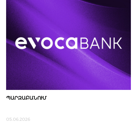
ՊԱՐԶԱԲԱՆՈՒՄ
05.06.2026