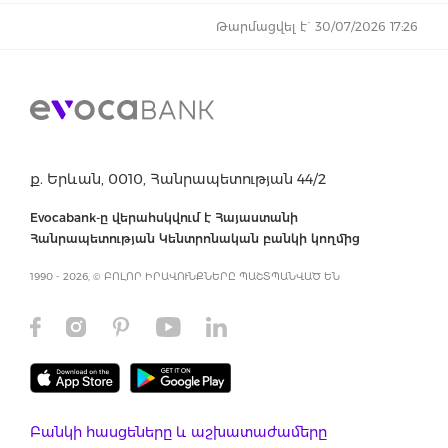
Թարմացվել է` 30/07/2026 17:26
ք. Երևան, 0010, Հանրապետության 44/2
Evocabank-ը վերահսկվում է Հայաստանի
Հանրապետության Կենտրոնական բանկի կողմից
1990 - 2026, © ԲՈԼՈՐ ԻՐԱՎՈՒՆՔՆԵՐԸ ՊԱՇՏՊԱՆՎԱԾ ԵՆ
Բանկի հասցեները և աշխատաժամերը