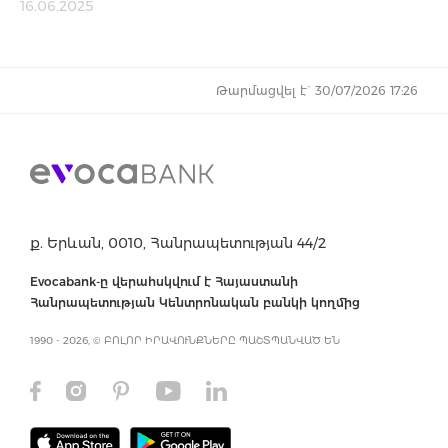
16.06.2025
Թարմացվել է` 30/07/2026 17:26
ք. Երևան, 0010, Հանրապետության 44/2
Evocabank-ը վերահսկվում է Հայաստանի
Հանրապետության Կենտրոնական բանկի կողմից
1990 - 2026, © ԲՈԼՈՐ ԻՐԱՎՈՒՆՔՆԵՐԸ ՊԱՇՏՊԱՆՎԱԾ ԵՆ