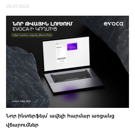
03.07.2025
Նոր ինտերֆեյս՝ ավելի հարմար առցանց
վճարումներ