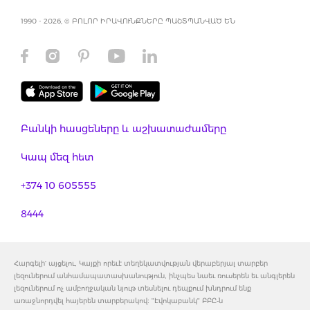
1990 - 2026, © ԲՈԼՈՐ ԻՐԱՎՈՒՆՔՆԵՐԸ ՊԱՇՏՊԱՆՎԱԾ ԵՆ
Բանկի հասցեները և աշխատաժամերը
Կապ մեզ հետ
+374 10 605555
8444
Հարգելի' այցելու, Կայքի որեւէ տեղեկատվության վերաբերյալ տարբեր
լեզուներում անհամապատասխանություն, ինչպես նաեւ ռուսերեն եւ անգլերեն
լեզուներում ոչ ամբողջական նյութ տեսնելու դեպքում խնդրում ենք
առաջնորդվել հայերեն տարբերակով: "Էվոկաբանկ" ԲԲԸ-ն