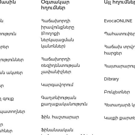
մասին
Օգտակար
Այլ հղումնե
հղումներ
ին
Հաճախորդի
EvocaONLINE
իրավունքները
(Բողոքի
ւթյուն
Պահատուփե
ներկայացման
կանոններ)
րեր
Հաճախ տրվ
հարցեր
Հաճախորդի
ւթյուններ
ռեզիդենտության
Հայտարարութ
չափանիշներ
ան ակտեր
Dibrary
Կարգավորում
եր
Բուկլետներ
Գաղտնիության
 գույք
քաղաքականություն
Հետադարձ 
ապատողներ
Ֆին. հաշտարար
Կայքի քարտ
եր
Ֆինանսական
հներ