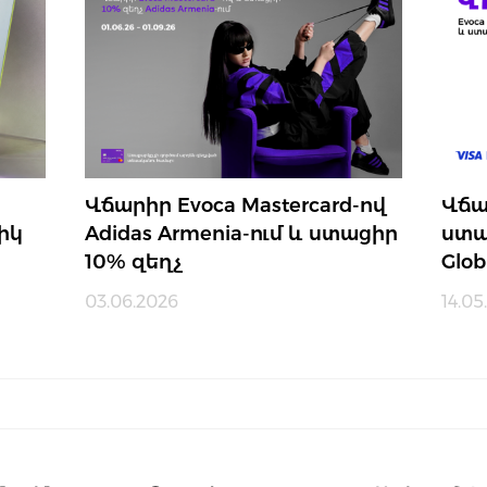
Վճարիր Evoca Mastercard-ով
Վճա
իկ
Adidas Armenia-ում և ստացիր
ստա
10% զեղչ
Glob
03.06.2026
14.05