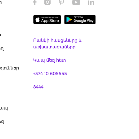
ր
ր
Բանկի հասցեները և
աշխատաժամերը
ող
Կապ մեզ հետ
յուններ
+374 10 605555
8444
կապ
եզ