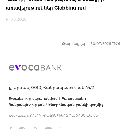
առավելություններ Globbing-ում
14.05.2026
Թարմացվել է` 30/07/2026 17:26
ք. Երևան, 0010, Հանրապետության 44/2
Evocabank-ը վերահսկվում է Հայաստանի
Հանրապետության Կենտրոնական բանկի կողմից
1990 - 2026, © ԲՈԼՈՐ ԻՐԱՎՈՒՆՔՆԵՐԸ ՊԱՇՏՊԱՆՎԱԾ ԵՆ