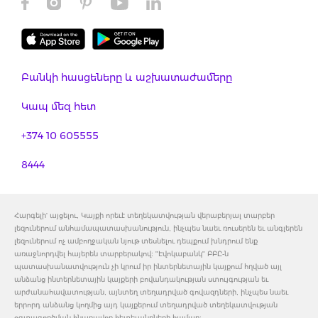
Բանկի հասցեները և աշխատաժամերը
Կապ մեզ հետ
+374 10 605555
8444
Հարգելի' այցելու, Կայքի որեւէ տեղեկատվության վերաբերյալ տարբեր
լեզուներում անհամապատասխանություն, ինչպես նաեւ ռուսերեն եւ անգլերեն
լեզուներում ոչ ամբողջական նյութ տեսնելու դեպքում խնդրում ենք
առաջնորդվել հայերեն տարբերակով: "Էվոկաբանկ" ԲԲԸ-ն
պատասխանատվություն չի կրում իր ինտերնետային կայքում հղված այլ
անձանց ինտերնետային կայքերի բովանդակության ստույգության եւ
արժանահավատության, այնտեղ տեղադրված գովազդների, ինչպես նաեւ
երրորդ անձանց կողմից այդ կայքերում տեղադրված տեղեկատվության
օգտագործման հնարավոր հետեւանքների համար: