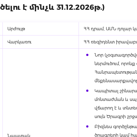
ծելու է մինչև 31.12.2026թ.)
Արժույթ
ՀՀ դրամ, ԱՄՆ դոլար կ
Վարկառու
ՀՀ ռեզիդենտ իրավա
Նոր (չօգտագործվ
ներմուծում, որոն
Հանրապետության 
մեքենասարքավորո
Կապիտալ շինարա
մոնտաժման և սպ
վճարող է և տնտե
սույն Ծրագրի շրջ
Բիզնես գործընթ
ծրագրերի կամ հա
Նպատակ