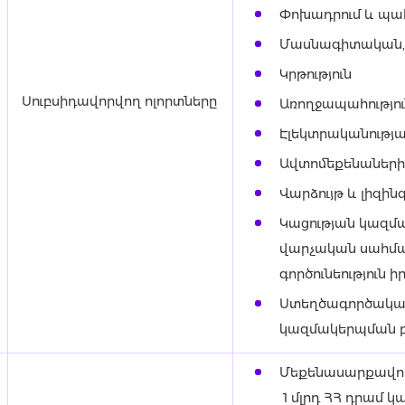
Փոխադրում և պահ
Մասնագիտական, 
Կրթություն
Սուբսիդավորվող ոլորտները
Առողջապահությու
Էլեկտրականությա
Ավտոմեքենաների
Վարձույթ և լիզին
Կացության կազմ
վարչական սահմա
գործունեություն
Ստեղծագործական
կազմակերպման բն
Մեքենասարքավորո
1 մլրդ ՀՀ դրամ 