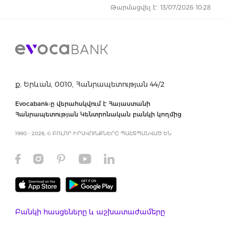
Թարմացվել է` 13/07/2026 10:28
ք. Երևան, 0010, Հանրապետության 44/2
Evocabank-ը վերահսկվում է Հայաստանի
Հանրապետության Կենտրոնական բանկի կողմից
1990 - 2026, © ԲՈԼՈՐ ԻՐԱՎՈՒՆՔՆԵՐԸ ՊԱՇՏՊԱՆՎԱԾ ԵՆ
Բանկի հասցեները և աշխատաժամերը