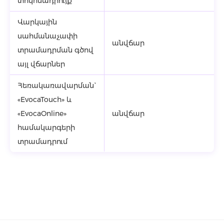
տոկոսադրույք
Վարկային
սահմանաչափի
անվճար
տրամադրման գծով
այլ վճարներ
Հեռակառավարման`
«EvocaTouch» և
«EvocaOnline»
անվճար
համակարգերի
տրամադրում