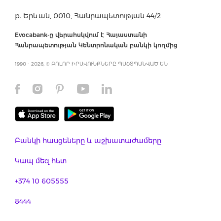
ք. Երևան, 0010, Հանրապետության 44/2
Evocabank-ը վերահսկվում է Հայաստանի
Հանրապետության Կենտրոնական բանկի կողմից
1990 - 2026, © ԲՈԼՈՐ ԻՐԱՎՈՒՆՔՆԵՐԸ ՊԱՇՏՊԱՆՎԱԾ ԵՆ
Բանկի հասցեները և աշխատաժամերը
Կապ մեզ հետ
+374 10 605555
8444