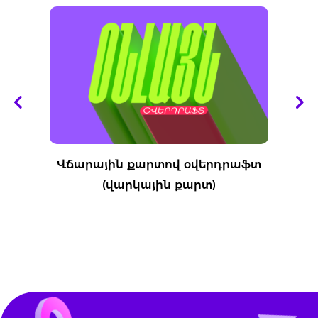
Վճարային քարտով օվերդրաֆտ
(վարկային քարտ)