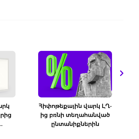
թեքային վարկ ԼՂ-
Ոչ ռեզիդենտ ֆի
բռնի տեղահանված
անձանց համա
նտանիքներին
բնակարանային