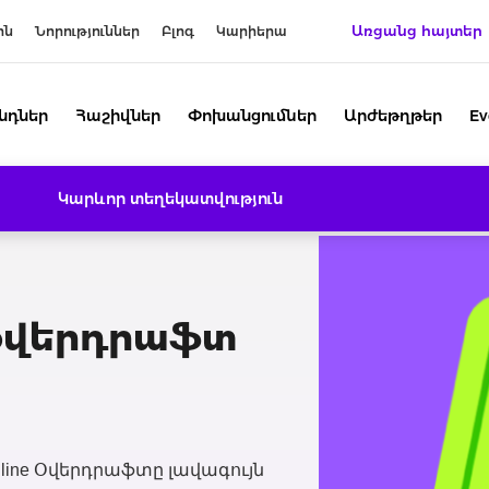
Առցանց հայտեր
ին
Նորություններ
Բլոգ
Կարիերա
նդներ
Հաշիվներ
Փոխանցումներ
Արժեթղթեր
Ev
Կարևոր տեղեկատվություն
օվերդրաֆտ
line Օվերդրաֆտը լավագույն