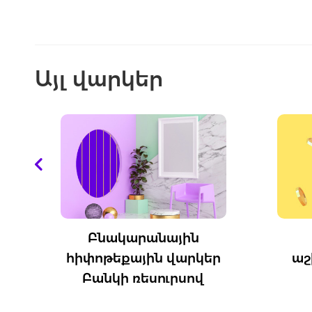
Այլ վարկեր
կարանային
Evoca
քային վարկեր
աշխատավարձային
 ռեսուրսով
փաթեթի…