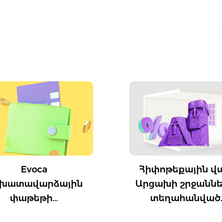
Հիփոթեքային վարկ
Հիփո
Արցախի շրջաններից
ից 
տեղահանված…
ը