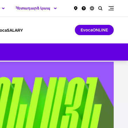
Հետադարձ կապ
EvocaONLINE
ocaSALARY