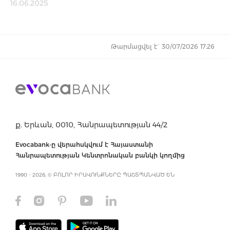
16.06.2025
Թարմացվել է` 30/07/2026 17:26
ք. Երևան, 0010, Հանրապետության 44/2
Evocabank-ը վերահսկվում է Հայաստանի
Հանրապետության Կենտրոնական բանկի կողմից
1990 - 2026, © ԲՈԼՈՐ ԻՐԱՎՈՒՆՔՆԵՐԸ ՊԱՇՏՊԱՆՎԱԾ ԵՆ