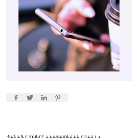
Հաճախորդների սպասարկման որակի և