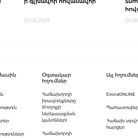
ն
ի գլխավոր հովանավոր
Sum
հով
25.06.2026
24.06
մասին
Օգտակար
Այլ հղումնե
հղումներ
ին
Հաճախորդի
EvocaONLINE
իրավունքները
(Բողոքի
ւթյուն
Պահատուփե
ներկայացման
կանոններ)
րեր
Հաճախ տրվ
հարցեր
Հաճախորդի
ւթյուններ