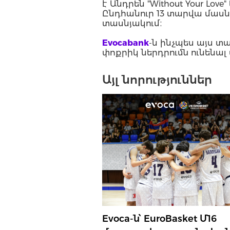
է Անդրեն "Without Your Love"
Ընդհանուր 13 տարվա մասն
տասնյակում։
Evocabank
-ն ինչպես այս տ
փոքրիկ ներդրումն ունենալ
Այլ նորություններ
Evoca-ն՝ EuroBasket Մ16