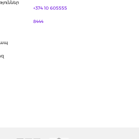
յուններ
+374 10 605555
8444
կապ
եզ