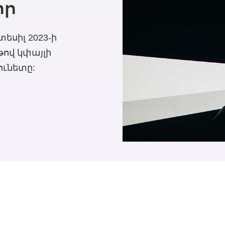
որ
եսիլ 2023-ի
թով կփայլի
ունետը: