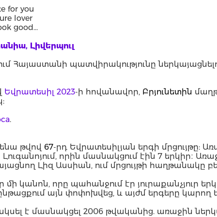
te for you
ure lover
look good…
իտանիա, Լիվերպուլ
ում Հայաստանի պատվիրակությունը ներկայացնելո
վ
Եվրատեսիլ 2023
-ի հովանավոր,
Բրյունետին
մաղթո
:
oca
.
նենա թվով
67
-րդ Եվրատեսիլյան երգի մրցույթը: Առ
 Լուգանոյում, որին մասնակցում էին 7 երկիր։ Առա
ացնող Լիզ Ասսիան, ում մրցույթի հաղթանակը բե
մի կանոն, որը պահանջում էր յուրաքանչյուր երկ
ընթացքում այն փոփոխվեց, և այժմ երգերը կարող ե
սել է մասնակցել 2006 թվականից. առաջին ներկայ