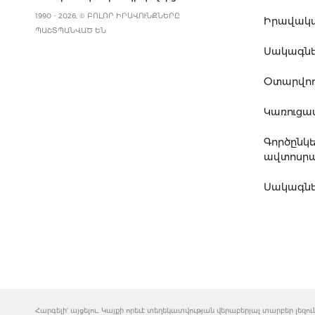
1990 - 2026, © ԲՈԼՈՐ ԻՐԱՎՈՒՆՔՆԵՐԸ
Իրավակ
ՊԱՇՏՊԱՆՎԱԾ ԵՆ
Սակագն
Օտարվող
Կառուց
Գործընկ
ավտոսրա
Սակագնե
Հարգելի' այցելու, Կայքի որեւէ տեղեկատվության վերաբերյալ տարբեր լե