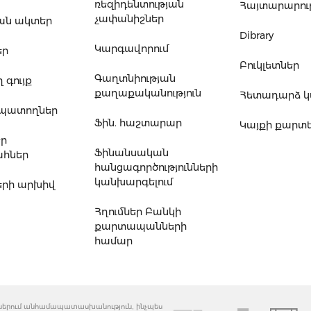
ռեզիդենտության
Հայտարարութ
չափանիշներ
ան ակտեր
Dibrary
Կարգավորում
եր
Բուկլետներ
Գաղտնիության
 գույք
քաղաքականություն
Հետադարձ 
ապատողներ
Ֆին. հաշտարար
Կայքի քարտ
եր
Ֆինանսական
հներ
հանցագործությունների
կանխարգելում
րի արխիվ
Հղումներ Բանկի
քարտապանների
համար
զուներում անհամապատասխանություն, ինչպես