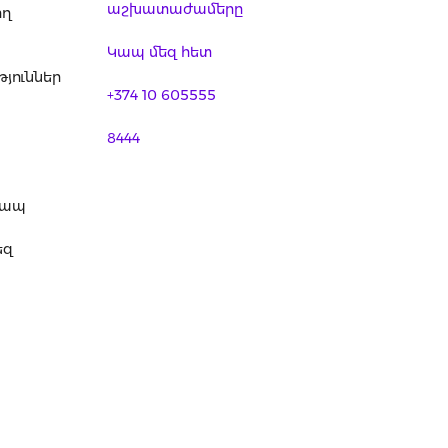
աշխատաժամերը
ող
Կապ մեզ հետ
յուններ
+374 10 605555
8444
կապ
եզ