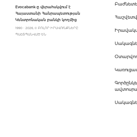
Բաժնետե
Evocabank-ը վերահսկվում է
Հայաստանի Հանրապետության
Հաշվետվո
Կենտրոնական բանկի կողմից
1990 - 2026, © ԲՈԼՈՐ ԻՐԱՎՈՒՆՔՆԵՐԸ
Իրավակ
ՊԱՇՏՊԱՆՎԱԾ ԵՆ
Սակագն
Օտարվող
Կառուց
Գործընկ
ավտոսրա
Սակագնե