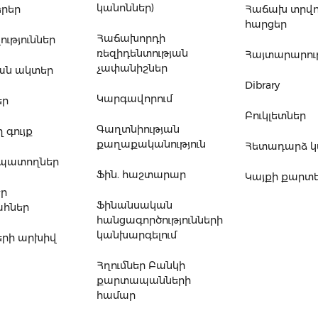
կանոններ)
րեր
Հաճախ տրվ
հարցեր
Հաճախորդի
ւթյուններ
ռեզիդենտության
Հայտարարութ
չափանիշներ
ան ակտեր
Dibrary
Կարգավորում
եր
Բուկլետներ
Գաղտնիության
 գույք
քաղաքականություն
Հետադարձ 
ապատողներ
Ֆին. հաշտարար
Կայքի քարտ
եր
Ֆինանսական
հներ
հանցագործությունների
կանխարգելում
րի արխիվ
Հղումներ Բանկի
քարտապանների
համար