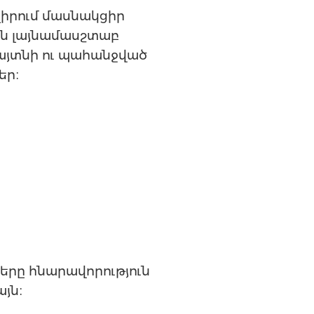
ալիրում մասնակցիր
ջին լայնամասշտաբ
այտնի ու պահանջված
եր։
ները հնարավորություն
այն։