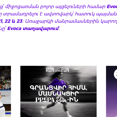
ց՝ միջոցառման բոլոր այցելուների համար
Evo
 տրամադրելու է ավտովարկ՝ հատուկ պայմաննե
, 22 և 23
։ Առաջարկի մանրամասներին կարող
նը՝
Evoca տաղավարում
։