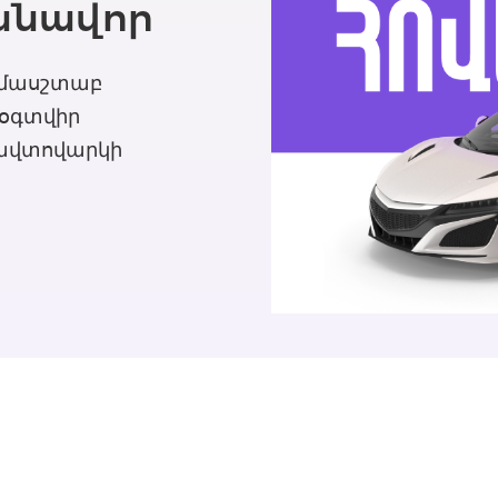
վանավոր
նամասշտաբ
օգտվիր
 ավտովարկի