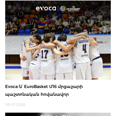
Evoca-ն՝ EuroBasket Մ16 մրցաշարի
պաշտոնական հովանավոր
09.07.2026