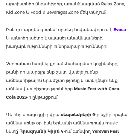
արտիստներ մեգահիթեր, առանձնացված Relax Zone,
Kid Zone և Food & Beverages Zone մեկ տեղում:
Իսկ դու արդեն գիտես` որտեղ հովանավորում է
Evoca
-
ն, այնտեղ պետք է սպասել անակնկալների,
խաղարկությունների ու նորարարությունների։
Չմոռանաս հագնել քո ամենահարմար կոշիկները,
քանի որ պարելու ենք շատ, վայելելու ենք
ամենահիթային երաժշտությունը և ստեղծելու ենք
ամենավառ հիշողությունները
Music Fest with Coca-
Cola 2023
-ի ընթացքում։
Դե ինչ, օրացույցիդ վրա
սեպտեմբերի 9
-ը նշի՛ր որպես
ամենախենթ օր, իսկ Երևանի ամենաուրախ music
կետը՝
Հրազդանի Կիրճ 4
-ում գտնվող
Yerevan Fest