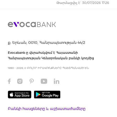
Թարմացվել է` 30/07/2026 17:26
ք. Երևան, 0010, Հանրապետության 44/2
Evocabank-ը վերահսկվում է Հայաստանի
Հանրապետության Կենտրոնական բանկի կողմից
1990 - 2026, © ԲՈԼՈՐ ԻՐԱՎՈՒՆՔՆԵՐԸ ՊԱՇՏՊԱՆՎԱԾ ԵՆ
Բանկի հասցեները և աշխատաժամերը