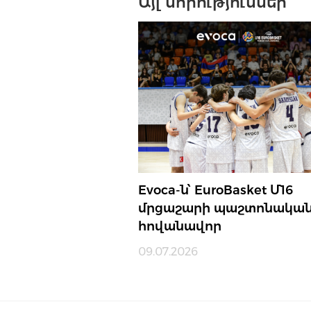
Այլ նորություններ
Evoca-ն՝ EuroBasket Մ16
մրցաշարի պաշտոնակա
հովանավոր
09.07.2026