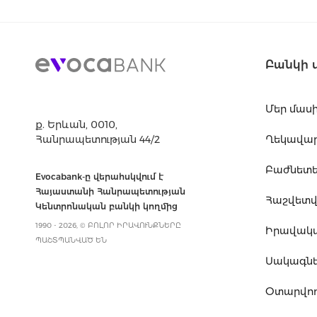
Բանկի 
Մեր մաս
ք. Երևան, 0010,
Հանրապետության 44/2
Ղեկավարո
Բաժնետե
Evocabank-ը վերահսկվում է
Հայաստանի Հանրապետության
Հաշվետվո
Կենտրոնական բանկի կողմից
1990 - 2026, © ԲՈԼՈՐ ԻՐԱՎՈՒՆՔՆԵՐԸ
Իրավակ
ՊԱՇՏՊԱՆՎԱԾ ԵՆ
Սակագն
Օտարվող