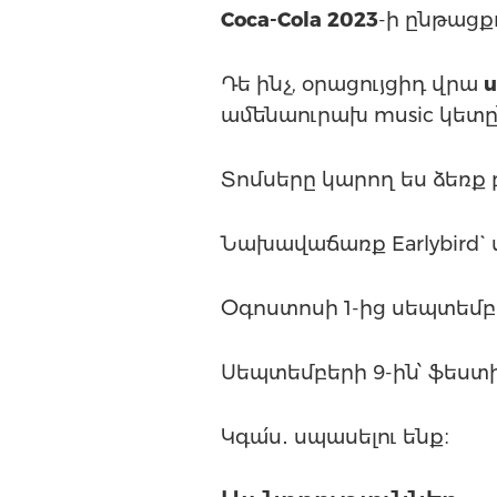
Coca-Cola 2023
-ի ընթացքո
Դե ինչ, օրացույցիդ վրա
ամենաուրախ music կետը
Տոմսերը կարող ես ձեռք 
Նախավաճառք Earlybird` մ
Օգոստոսի 1-ից սեպտեմբե
Սեպտեմբերի 9-ին՝ ֆեստ
Կգա՛ս․ սպասելու ենք։