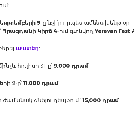
ւմ։
սեպտեմբերի 9
-ը նշի՛ր որպես ամենախենթ օր,
՝
Հրազդանի Կիրճ 4
-ում գտնվող
Yerevan Fest 
բերել
այստեղ
։
ինչև հուլիսի 31-ը՝
9,000 դրամ
րի 9-ը՝
11,000 դրամ
ի ժամանակ գնելու դեպքում՝
15,000 դրամ