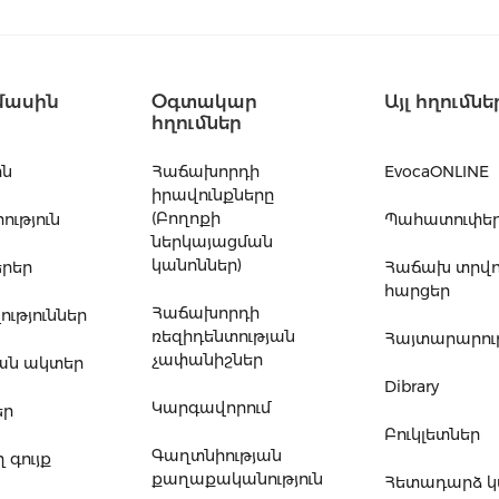
մասին
Օգտակար
Այլ հղումնե
հղումներ
ին
Հաճախորդի
EvocaONLINE
իրավունքները
(Բողոքի
ւթյուն
Պահատուփե
ներկայացման
կանոններ)
րեր
Հաճախ տրվ
հարցեր
Հաճախորդի
ւթյուններ
ռեզիդենտության
Հայտարարութ
չափանիշներ
ան ակտեր
Dibrary
Կարգավորում
եր
Բուկլետներ
Գաղտնիության
 գույք
քաղաքականություն
Հետադարձ 