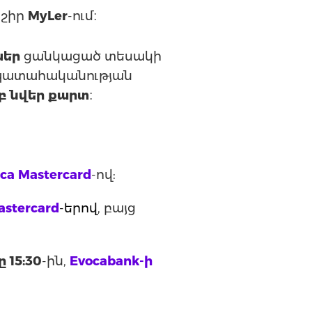
նշիր
MyLer
-ում։
ներ
ցանկացած տեսակի
մ պատահականության
բ նվեր քարտ
։
ca Mastercard
-ով:
astercard
-երով
, բայց
 15:30
-ին,
Evocabank-ի