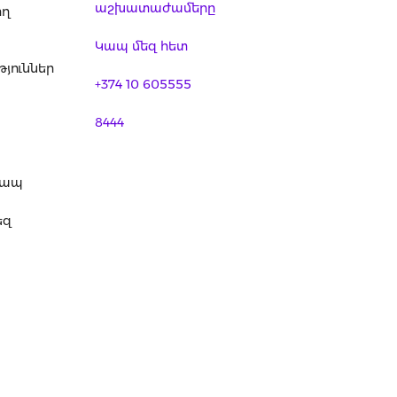
աշխատաժամերը
ող
Կապ մեզ հետ
յուններ
+374 10 605555
8444
կապ
եզ