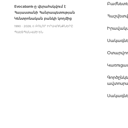
Բաժնետե
Evocabank-ը վերահսկվում է
Հայաստանի Հանրապետության
Հաշվետվո
Կենտրոնական բանկի կողմից
1990 - 2026, © ԲՈԼՈՐ ԻՐԱՎՈՒՆՔՆԵՐԸ
Իրավակ
ՊԱՇՏՊԱՆՎԱԾ ԵՆ
Սակագն
Օտարվող
Կառուց
Գործընկ
ավտոսրա
Սակագնե