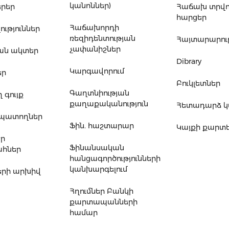
կանոններ)
րեր
Հաճախ տրվ
հարցեր
Հաճախորդի
ւթյուններ
ռեզիդենտության
Հայտարարութ
չափանիշներ
ան ակտեր
Dibrary
Կարգավորում
եր
Բուկլետներ
Գաղտնիության
 գույք
քաղաքականություն
Հետադարձ 
ապատողներ
Ֆին. հաշտարար
Կայքի քարտ
եր
Ֆինանսական
հներ
հանցագործությունների
կանխարգելում
րի արխիվ
Հղումներ Բանկի
քարտապանների
համար