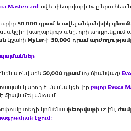
ca Mastercard
-ով և փետրվարի 14-ը նրա հետ 
արիր
50,000 դրամ և ավել անկանխիկ գնում
ասնակցիր խաղարկությանը, որի արդյունքու
ան
կշահի
MyLer
-ի
50,000 դրամ արժողությամ
 պայմաններ
լինեն առնվազն
50,000 դրամ
(ոչ միանվագ)
Evo
րտապան կարող է մասնակցել իր
բոլոր Evoca M
է միայն մեկ անգամ:
ոփումը տեղի կունենա
փետրվարի 12
-ին,
ժամը
ագրամյան էջում: