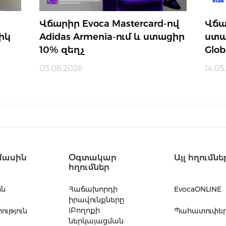
Վճարիր Evoca Mastercard-ով
Վճա
իկ
Adidas Armenia-ում և ստացիր
ստա
10% զեղչ
Glob
03.06.2026
14.05
մասին
Օգտակար
Այլ հղումնե
հղումներ
ին
Հաճախորդի
EvocaONLINE
իրավունքները
(Բողոքի
ւթյուն
Պահատուփե
ներկայացման