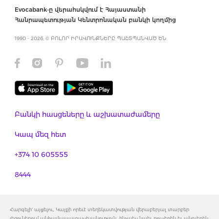
Evocabank-ը վերահսկվում է Հայաստանի
Հանրապետության Կենտրոնական բանկի կողմից
1990 - 2026, © ԲՈԼՈՐ ԻՐԱՎՈՒՆՔՆԵՐԸ ՊԱՇՏՊԱՆՎԱԾ ԵՆ
Բանկի հասցեները և աշխատաժամերը
Կապ մեզ հետ
+374 10 605555
8444
Հարգելի' այցելու, Կայքի որեւէ տեղեկատվության վերաբերյալ տարբեր
լեզուներում անհամապատասխանություն, ինչպես նաեւ ռուսերեն եւ անգլերեն