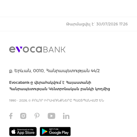
Թարմացվել է` 30/07/2026 17:26
ք. Երևան, 0010, Հանրապետության 44/2
Evocabank-ը վերահսկվում է Հայաստանի
Հանրապետության Կենտրոնական բանկի կողմից
1990 - 2026, © ԲՈԼՈՐ ԻՐԱՎՈՒՆՔՆԵՐԸ ՊԱՇՏՊԱՆՎԱԾ ԵՆ