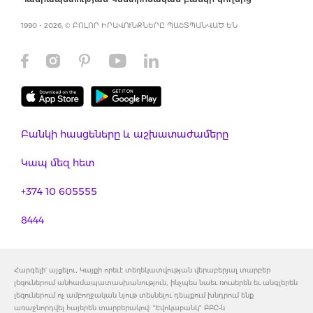
1990 - 2026, © ԲՈԼՈՐ ԻՐԱՎՈՒՆՔՆԵՐԸ ՊԱՇՏՊԱՆՎԱԾ ԵՆ
Բանկի հասցեները և աշխատաժամերը
Կապ մեզ հետ
+374 10 605555
8444
Հարգելի' այցելու, Կայքի որեւէ տեղեկատվության վերաբերյալ տարբեր
լեզուներում անհամապատասխանություն, ինչպես նաեւ ռուսերեն եւ անգլերեն
լեզուներում ոչ ամբողջական նյութ տեսնելու դեպքում խնդրում ենք
առաջնորդվել հայերեն տարբերակով: "Էվոկաբանկ" ԲԲԸ-ն