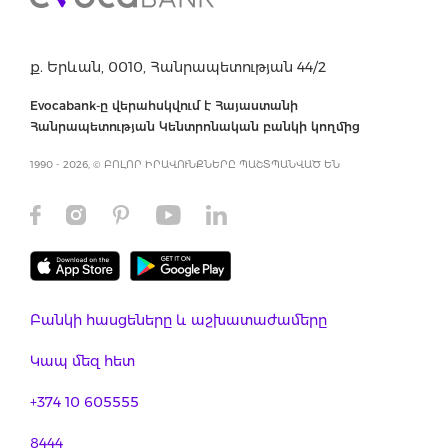
ք. Երևան, 0010, Հանրապետության 44/2
Evocabank-ը վերահսկվում է Հայաստանի
Հանրապետության Կենտրոնական բանկի կողմից
1990 - 2026, © ԲՈԼՈՐ ԻՐԱՎՈՒՆՔՆԵՐԸ ՊԱՇՏՊԱՆՎԱԾ ԵՆ
Բանկի հասցեները և աշխատաժամերը
Կապ մեզ հետ
+374 10 605555
8444