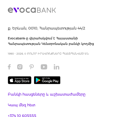
ք. Երևան, 0010, Հանրապետության 44/2
Evocabank-ը վերահսկվում է Հայաստանի
Հանրապետության Կենտրոնական բանկի կողմից
1990 - 2026, © ԲՈԼՈՐ ԻՐԱՎՈՒՆՔՆԵՐԸ ՊԱՇՏՊԱՆՎԱԾ ԵՆ
Բանկի հասցեները և աշխատաժամերը
Կապ մեզ հետ
+374 10 605555