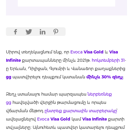
Սիրով տեղեկացնում ենք, որ
Evoca
Visa Gold
և
Visa
Infinite
քարտապանները մինչև 2021թ.
հոկտեմբերի 31
-
ը Երևան, Դիլիջան, Գյումրի և Վանաձոր քաղաքներից
gg
պատվիրելու դեպքում կստանան
մինչև 30% զեղչ
:
Զեղչ ստանալու համար պարզապես
ներբեռնեք
gg
հավելվածի վերջին թարմացումը և որպես
վճարման մեթոդ
ընտրեք քարտային տարբերակը
՝
ավելացնելով
Evoca
Visa Gold
կամ
Visa Infinite
քարտի
տվյալները։ Այնուհետև պատվեր կատարելու դեպքում