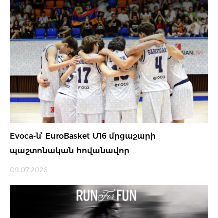
Evoca-ն՝ EuroBasket Մ16 մրցաշարի
պաշտոնական հովանավոր
09.07.2026