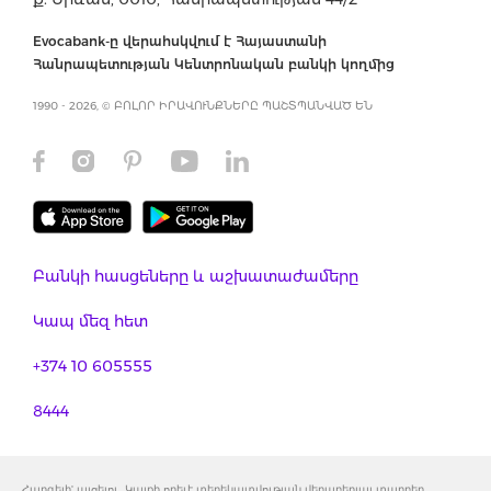
Evocabank-ը վերահսկվում է Հայաստանի
Հանրապետության Կենտրոնական բանկի կողմից
1990 - 2026, © ԲՈԼՈՐ ԻՐԱՎՈՒՆՔՆԵՐԸ ՊԱՇՏՊԱՆՎԱԾ ԵՆ
Բանկի հասցեները և աշխատաժամերը
Կապ մեզ հետ
+374 10 605555
8444
Հարգելի' այցելու, Կայքի որեւէ տեղեկատվության վերաբերյալ տարբեր