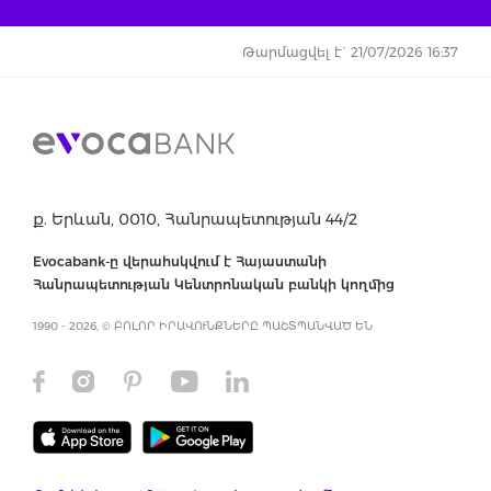
Թարմացվել է` 21/07/2026 16:37
ք. Երևան, 0010, Հանրապետության 44/2
Evocabank-ը վերահսկվում է Հայաստանի
Հանրապետության Կենտրոնական բանկի կողմից
1990 - 2026, © ԲՈԼՈՐ ԻՐԱՎՈՒՆՔՆԵՐԸ ՊԱՇՏՊԱՆՎԱԾ ԵՆ