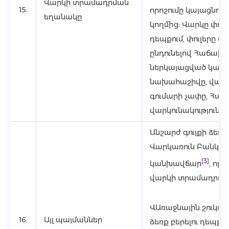
Վարկի տրամադրման
15.
որոշումը կայացնող
եղանակը
կողմից: Վարկը փու
դեպքում, փուլերը ս
ընդունելով Հաճախո
ներկայացված կատ
նախահաշիվը, վարկ
գումարի չափը, Հա
վարկունակությունը:
Անշարժ գույքի ձեռք
Վարկառուն Բանկում
[3]
կանխավճար
, որ
վարկի տրամադրում
ՎԱռաջնային շուկայ
16.
Այլ պայմաններ
ձեռք բերելու դեպքու