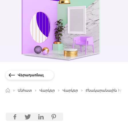
Վերադառնալ
Անհատ
Վարկեր
Վարկեր
Բնակարանային հիփոթ