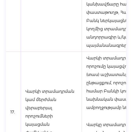
կանխավճարը հավ
փաստաթուղթ, Հաճա
Բանկ ներկայացնել
կողմից տրամադրվ
անդորրագիր և/կա
պայմանանագրեր/հ
Վարկի տրամադրմա
որոշումը կայացվում
(տաս) աշխատանքա
ընթացքում, որոշու
համար Բանկի կող
Վարկի տրամադրման
նախնական փաստա
կամ մերժման
ամբողջությամբ ներկ
վերաբերյալ
17.
որոշումների
կայացման
Վարկը տրամադրվու