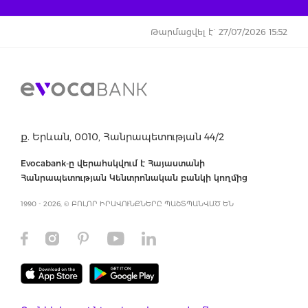
Թարմացվել է` 27/07/2026 15:52
ք. Երևան, 0010, Հանրապետության 44/2
Evocabank-ը վերահսկվում է Հայաստանի
Հանրապետության Կենտրոնական բանկի կողմից
1990 - 2026, © ԲՈԼՈՐ ԻՐԱՎՈՒՆՔՆԵՐԸ ՊԱՇՏՊԱՆՎԱԾ ԵՆ