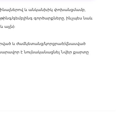
մինալներով և անկանխիկ փոխանցմամբ,
թթինգ/գեմբլինգ գործարքները, ինչպես նաև
 այլն):
րված և ժամկետանց/կորցրած/վնասված
հնարավոր է նույնականացնել Նվեր քարտը