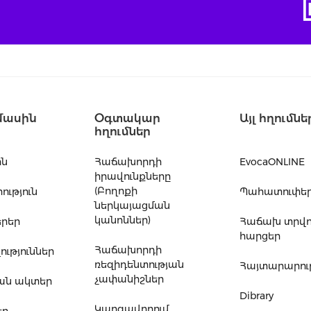
մասին
Օգտակար
Այլ հղումնե
հղումներ
ին
Հաճախորդի
EvocaONLINE
իրավունքները
(Բողոքի
ւթյուն
Պահատուփե
ներկայացման
կանոններ)
րեր
Հաճախ տրվ
հարցեր
Հաճախորդի
ւթյուններ
ռեզիդենտության
Հայտարարութ
չափանիշներ
ան ակտեր
Dibrary
Կարգավորում
եր