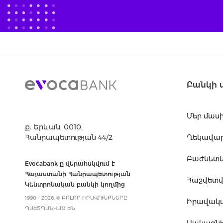
Բանկի 
Մեր մաս
ք. Երևան, 0010,
Հանրապետության 44/2
Ղեկավարո
Բաժնետե
Evocabank-ը վերահսկվում է
Հայաստանի Հանրապետության
Հաշվետվո
Կենտրոնական բանկի կողմից
1990 - 2026, © ԲՈԼՈՐ ԻՐԱՎՈՒՆՔՆԵՐԸ
Իրավակ
ՊԱՇՏՊԱՆՎԱԾ ԵՆ
Սակագն