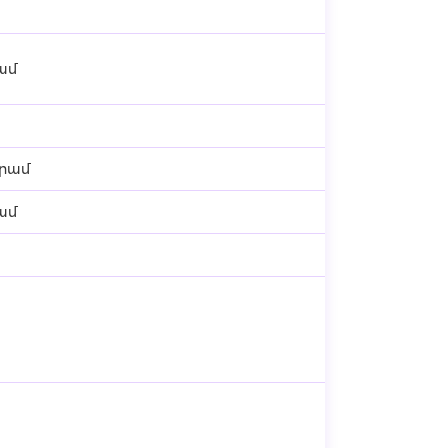
րամ
դրամ
րամ