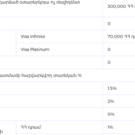
 դարձած օտարերկրյա ոչ ռեզիդենտ
300,000 ՀՀ
0
Visa Infinite
70,000 ՀՀ 
Visa Platinum
0
0
կատմամբ հաշվարկվող տարեկան %
1.5%
2%
0%
ՀՀ դրամ
1%
ի