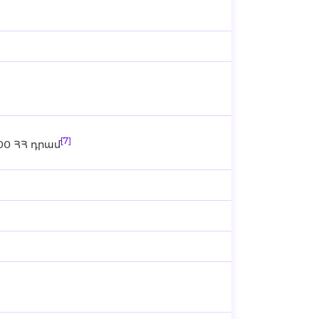
[7]
500 ՀՀ դրամ