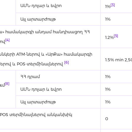
[3]
ԱՄՆ դոլար և եվրո
1%
Այլ արտարժույթ
1%
ա» համակարգի անդամ հանդիսացող ՀՀ
[5]
1.2%
[4]
րով
անկերի ATM-ներով և «ԱրՔա» համակարգի
1.5% min 2,
[6]
երով և POS-տերմինալներով
ՀՀ դրամ
1%
[8]
ւմ
ԱՄՆ դոլար և եվրո
1%
Այլ արտարժույթ
1%
ի POS տերմինալներով անկանխիկ
0