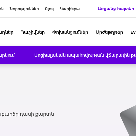
Առցանց հայտեր
ին
Նորություններ
Բլոգ
Կարիերա
նդներ
Հաշիվներ
Փոխանցումներ
Արժեթղթեր
Ev
րկում
Սոցիալական ապահովության վճարային ք
ենաբարձր դասի քարտն