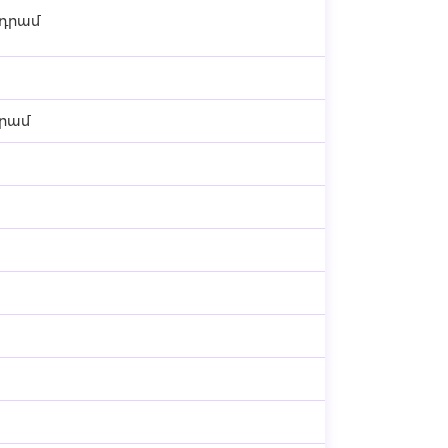
 դրամ
դրամ