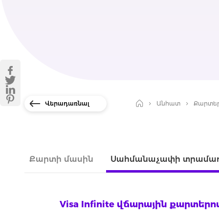
Վերադառնալ
Անհատ
Քարտե
Քարտի մասին
Սահմանաչափի տրամադ
Visa Infinite վճարային քարտ