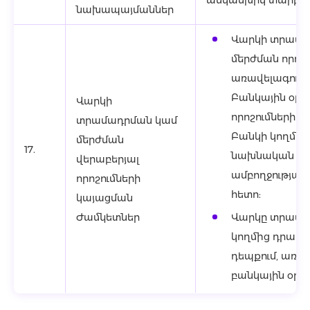
անկանխիկ տարբեր
նախապայմաններ
Վարկի տրամա
մերժման որոշո
առավելագույնը 
Բանկային օրվ
Վարկի
որոշումների 
տրամադրման կամ
Բանկի կողմի
մերժման
17.
նախնական փ
վերաբերյալ
ամբողջությամբ
որոշումների
հետո:
կայացման
Ժամկետներ
Վարկը տրամադ
կողմից դրակա
դեպքում, առավե
բանկային օրվ