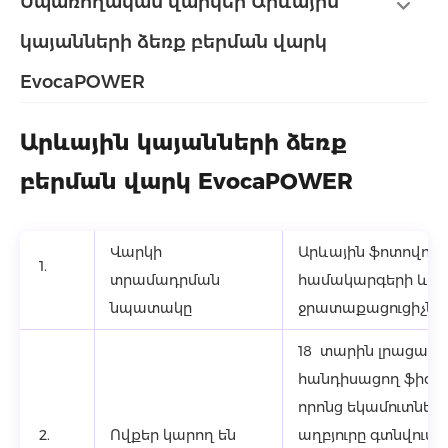
Սպառողական վարկեր Արևային
կայանների ձեռք բերման վարկ
EvocaPOWER
Արևային կայանների ձեռք
բերման վարկ EvocaPOWER
Վարկի
Արևային ֆոտովոլտ
1.
տրամադրման
համակարգերի և
նպատակը
ջրատաքացուցիչների
18 տարին լրացած
հանդիսացող ֆիզի
որոնց եկամուտներ
2.
Ովքեր կարող են
աղբյուրը գտնվում է