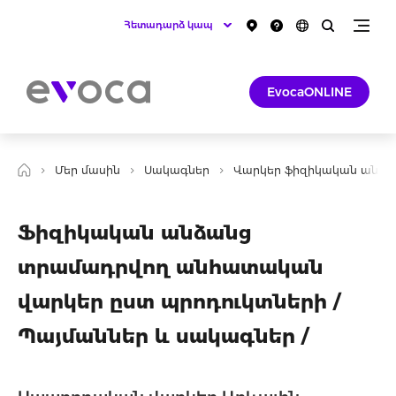
Հետադարձ կապ
EvocaONLINE
Մեր մասին
Սակագներ
Վարկեր ֆիզիկական անձա
Ֆիզիկական անձանց
տրամադրվող անհատական
վարկեր ըստ պրոդուկտների /
Պայմաններ և սակագներ /