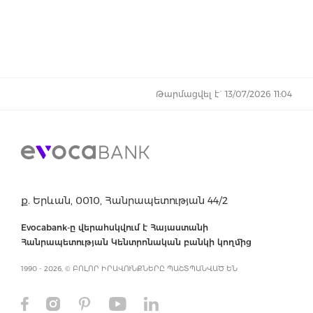
Թարմացվել է` 13/07/2026 11:04
ք. Երևան, 0010, Հանրապետության 44/2
Evocabank-ը վերահսկվում է Հայաստանի
Հանրապետության Կենտրոնական բանկի կողմից
1990 - 2026, © ԲՈԼՈՐ ԻՐԱՎՈՒՆՔՆԵՐԸ ՊԱՇՏՊԱՆՎԱԾ ԵՆ