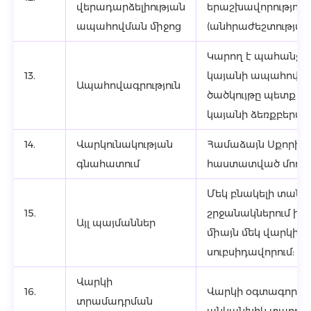
վերադարձելիության
երաշխավորություն
ապահովման միջոց
(անհրաժեշտության
Կարող է պահանջվե
13.
կայանի ապահովագր
Ապահովագրություն
ծածկույթը պետք է 
կայանի ձեռքբերմա
14.
Վարկունակության
Համաձայն Սքորին
գնահատում
հաստատված մոդել
Մեկ բնակելի տան 
15.
շրջանակներում իր
Այլ պայմաններ
միայն մեկ վարկի տ
սուբսիդավորում:
Վարկի
16.
Վարկի օգտագործու
տրամադրման