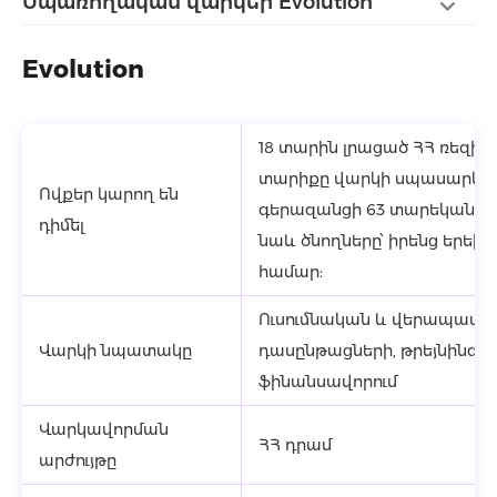
Սպառողական վարկեր Evolution
Evolution
18 տարին լրացած ՀՀ ռեզիդ
տարիքը վարկի սպասարկմա
Ովքեր կարող են
գերազանցի 63 տարեկանը: Դ
դիմել
նաև ծնողները՝ իրենց երեխ
համար:
Ուսումնական և վերապատ
Վարկի նպատակը
դասընթացների, թրեյնինգն
ֆինանսավորում
Վարկավորման
ՀՀ դրամ
արժույթը