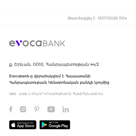
Թարմացվել է` 13/07/2026 11:04
ք. Երևան, 0010, Հանրապետության 44/2
Evocabank-ը վերահսկվում է Հայաստանի
Հանրապետության Կենտրոնական բանկի կողմից
1990 - 2026, © ԲՈԼՈՐ ԻՐԱՎՈՒՆՔՆԵՐԸ ՊԱՇՏՊԱՆՎԱԾ ԵՆ