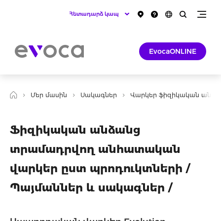
Հետադարձ կապ
EvocaONLINE
Մեր մասին
Սակագներ
Վարկեր ֆիզիկական անձա
Ֆիզիկական անձանց
տրամադրվող անհատական
վարկեր ըստ պրոդուկտների /
Պայմաններ և սակագներ /