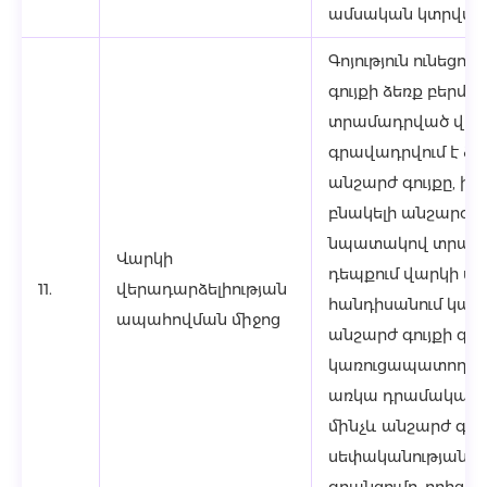
ամսական կտրված
Գոյություն ունեցո
գույքի ձեռք բերմ
տրամադրված վարկ
գրավադրվում է ձե
անշարժ գույքը, իս
բնակելի անշարժ գ
նպատակով տրամա
Վարկի
դեպքում վարկի ապ
11.
վերադարձելիության
հանդիսանում կառո
ապահովման միջոց
անշարժ գույքի գն
կառուցապատողի հ
առկա դրամական մ
մինչև անշարժ գու
սեփականության ի