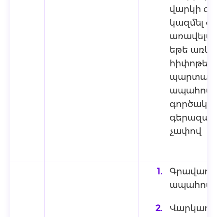
վարկի գո
կազմել գ
առավելագ
եթե առկա
հիփոթեք
պարտավո
ապահովագ
գործակցի
գերազան
չափով
Գրավադրվ
ապահովագ
Վարկառու