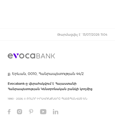
Թարմացվել է` 13/07/2026 11:04
ք. Երևան, 0010, Հանրապետության 44/2
Evocabank-ը վերահսկվում է Հայաստանի
Հանրապետության Կենտրոնական բանկի կողմից
1990 - 2026, © ԲՈԼՈՐ ԻՐԱՎՈՒՆՔՆԵՐԸ ՊԱՇՏՊԱՆՎԱԾ ԵՆ