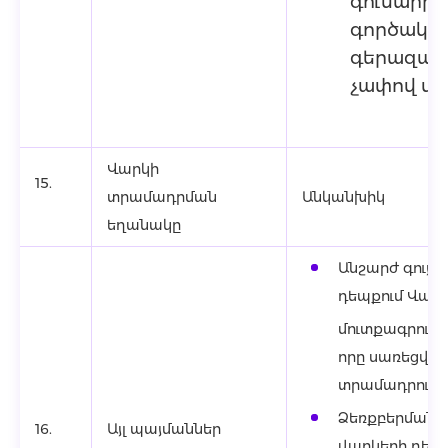
գումարից
գործակցի
գերազան
չափով վճ
Վարկի
15.
տրամադրման
Անկանխիկ
եղանակը
Անշարժ գույք
դեպքում Վարկ
մուտքագրում
որը սառեցվու
տրամադրումը
Ձեռքբերման հ
16.
Այլ պայմաններ
վարկերի դեպք