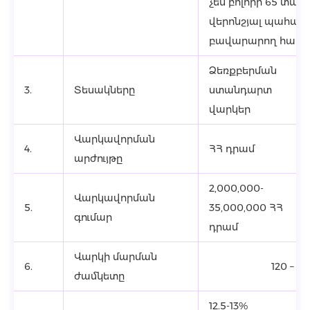
չեն բոլորի 65 տա
վերոնշյալ պահան
բավարարող համա
Ձեռքբերման
3.
Տեսակները
ստանդարտ
վարկեր
Վարկավորման
4.
ՀՀ դրամ
արժույթը
2,000,000-
Վարկավորման
5.
35,000,000 ՀՀ
գումար
դրամ
Վարկի մարման
6.
120 – 
ժամկետը
12.5-13%