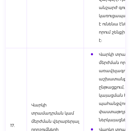
անշարժ գույքը
կառուցապատո
է ունենա էնե
որում շենքի 
է:
Վարկի տրամ
մերժման որոշ
առավելագույնը
աշխատանքայ
ընթացքում, որ
կայացման հա
պահանջվող 
Վարկի
փաստաթղթերը
տրամադրման կամ
ներկայացնելու
մերժման վերաբերյալ
17.
որոշումների
Վարկը տրամա