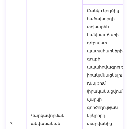
Բանկի կողմից
հաճախորդի
փոխարեն
կանխավճարի,
դժբախտ
պատահարներից 
գույքի
ապահովագրությու
իրականացնելու
դեպքում
(իրականացվում է
վարկի
գործողության
Վարկավորման
երկրորդ
7.
անվանական
տարվանից