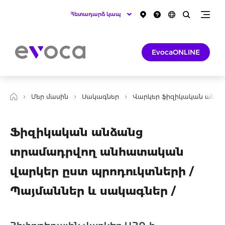
Հետադարձ կապ
EvocaONLINE
Մեր մասին
Սակագներ
Վարկեր ֆիզիկական անձա
Ֆիզիկական անձանց
տրամադրվող անհատական
վարկեր ըստ պրոդուկտների /
Պայմաններ և սակագներ /