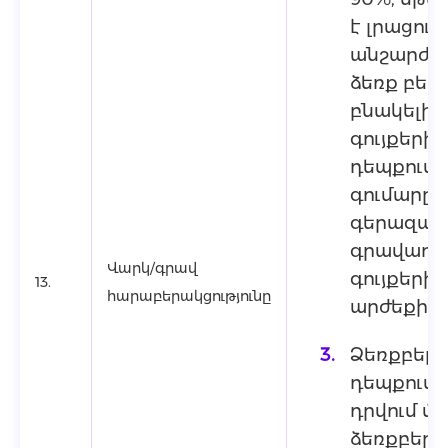
է լրացուց
անշարժ գո
ձեռք բերվ
բնակելի 
գույքերի
դեպքում,
գումարը 
գերազան
գրավադր
Վարկ/գրավ
գույքերի
13.
հարաբերակցությունը
արժեքի 
Ձեռքբեր
դեպքում 
դրվում մի
ձեռքբերվո