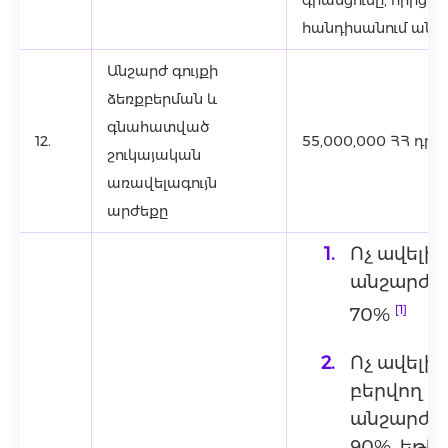
գրանցումը, որից հ
հանդիսանում անշա
Անշարժ գույքի
ձեռքբերման և
գնահատված
12.
55,000,000 ՀՀ դրա
շուկայական
առավելագույն
արժեքը
Ոչ ավելի
անշարժ գ
[1]
70%
Ոչ ավելի,
բերվող բ
անշարժ գ
90%, եթե