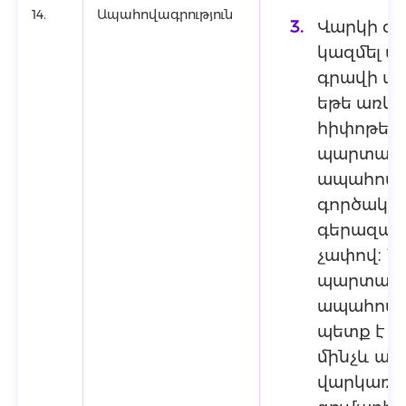
14.
Ապահովագրություն
Վարկի գո
կազմել ա
գրավի ար
եթե առկա
հիփոթեք
պարտավո
ապահովագ
գործակցի
գերազան
չափով։ Հ
պարտավո
ապահովագ
պետք է գ
մինչև այն
վարկառու